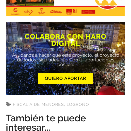
COLABORA CON HARO
DIGITAL
Ayúdanos a hacer que este proyecto, el proyecto
de todos, siga adelante. Con tu aportación es
posible.
QUIERO APORTAR
FISCALÍA DE MENORES
,
LOGROÑO
También te puede
interesar...