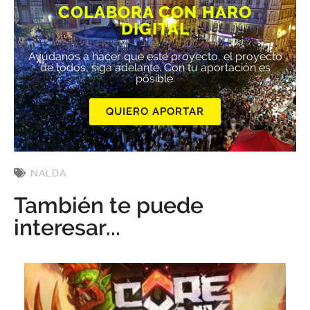
COLABORA CON HARO
DIGITAL
Ayúdanos a hacer que este proyecto, el proyecto
de todos, siga adelante. Con tu aportación es
posible.
QUIERO APORTAR
NALDA
También te puede
interesar...