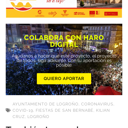
COLABORA CON HARO
DIGITAL
Ayúdanos a hacer que este proyecto, el proyecto
de todos, siga adelante. Con tu aportación es
posible.
QUIERO APORTAR
AYUNTAMIENTO DE LOGROÑO
,
CORONAVIRUS
,
COVID-19
,
FIESTAS DE SAN BERNABÉ
,
KILIAN
CRUZ
,
LOGROÑO