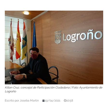
Kilian Cruz, concejal de Participación Ciudadana | Foto: Ayuntamiento de
Logroño
Escrito por
Joseba Martín
19/04/2021
10:58