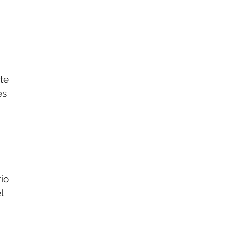
te
és
io
l