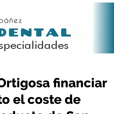
el coste de adecuación del viaducto de San Martín
Ortigosa financiar
to el coste de