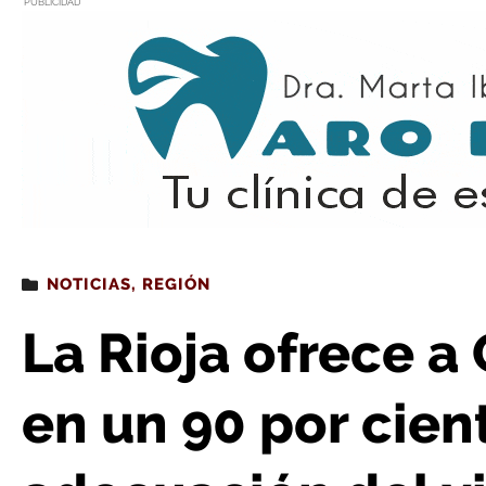
PUBLICIDAD
Estás leyendo
: La Rioja ofrece a Ortigosa financiar en un 90 por ciento 
NOTICIAS
,
REGIÓN
La Rioja ofrece a 
en un 90 por cien