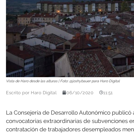
Vista de Haro desde las alturas | Foto: @joshybauer para Haro Digital
Escrito por
Haro Digital
06/10/2020
11:51
La Consejería de Desarrollo Autonómico publicó 
convocatorias extraordinarias de subvenciones e
contratación de trabajadores desempleados meno