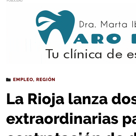
PUBLICIDAD
Estás leyendo
: La Rioja lanza dos convocatorias extraordinarias pa
EMPLEO
,
REGIÓN
La Rioja lanza do
extraordinarias p