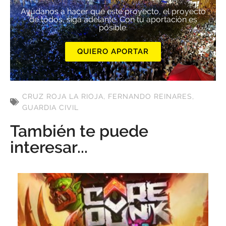
Ayúdanos a hacer que este proyecto, el proyecto
de todos, siga adelante. Con tu aportación es
posible.
QUIERO APORTAR
CRUZ ROJA LA RIOJA
,
FERNANDO REINARES
,
GUARDIA CIVIL
También te puede
interesar...