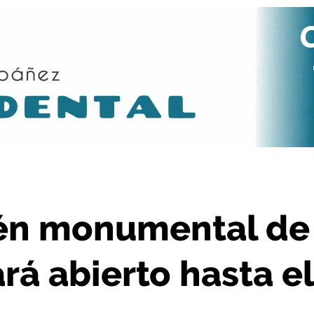
ue estará abierto hasta el 8 de enero
lén monumental de
rá abierto hasta el