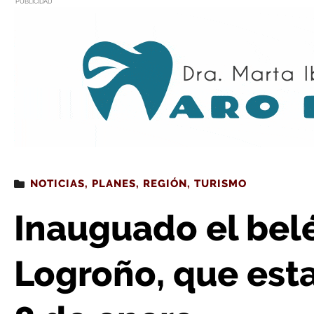
PUBLICIDAD
Estás leyendo
: Inauguado el belén monumental de Logroño, q
NOTICIAS
,
PLANES
,
REGIÓN
,
TURISMO
Inauguado el be
Logroño, que esta