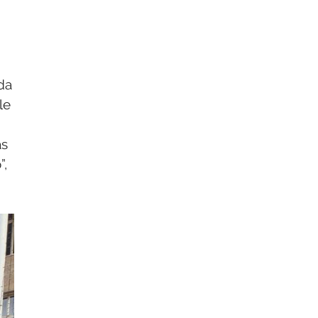
da
le
as
”,