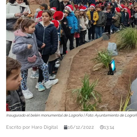
Inaugurado el belén monumental de Logroño | Foto: Ayuntamiento de Logro
Escrito por
Haro Digital
16/12/2022
13:14