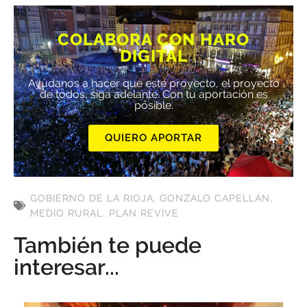
COLABORA CON HARO
DIGITAL
Ayúdanos a hacer que este proyecto, el proyecto
de todos, siga adelante. Con tu aportación es
posible.
QUIERO APORTAR
GOBIERNO DE LA RIOJA
,
GONZALO CAPELLÁN
,
MEDIO RURAL
,
PLAN REVIVE
También te puede
interesar...