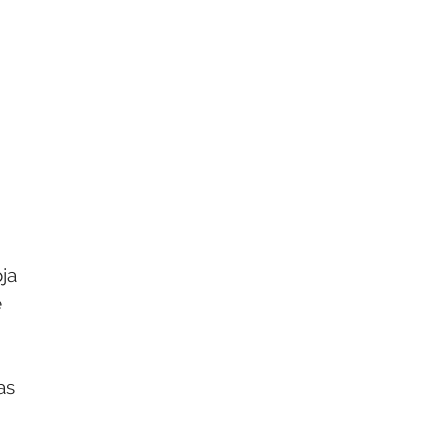
ja
e
as