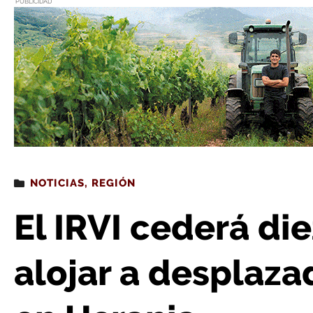
PUBLICIDAD
Estás leyendo
: El IRVI cederá diez viviendas para alojar a
NOTICIAS
,
REGIÓN
El IRVI cederá di
alojar a desplaza