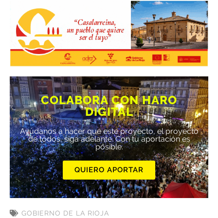
COLABORA CON HARO
DIGITAL
Ayúdanos a hacer que este proyecto, el proyecto
de todos, siga adelante. Con tu aportación es
posible.
QUIERO APORTAR
GOBIERNO DE LA RIOJA