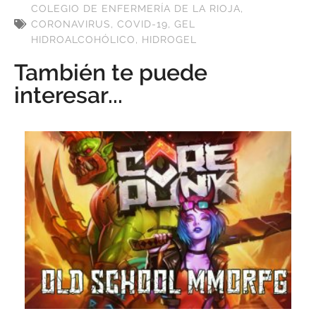
COLEGIO DE ENFERMERÍA DE LA RIOJA
,
CORONAVIRUS
,
COVID-19
,
GEL
HIDROALCOHÓLICO
,
HIDROGEL
También te puede
interesar...