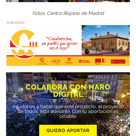
Fotos: Centro Riojano de Madrid
PUBLICIDAD
COLABORA CON HARO
DIGITAL
Ayúdanos a hacer que este proyecto, el proyecto
de todos, siga adelante. Con tu aportación es
posible.
QUIERO APORTAR