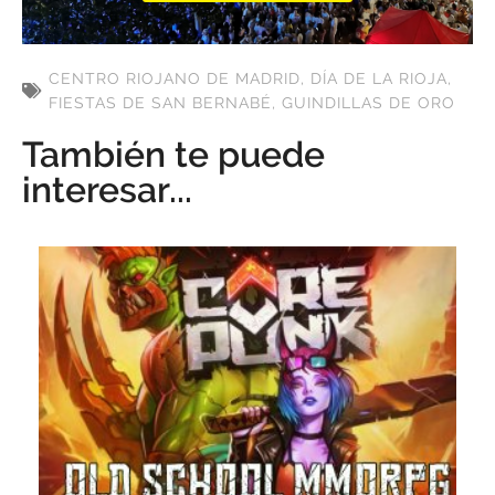
CENTRO RIOJANO DE MADRID
,
DÍA DE LA RIOJA
,
FIESTAS DE SAN BERNABÉ
,
GUINDILLAS DE ORO
También te puede
interesar...