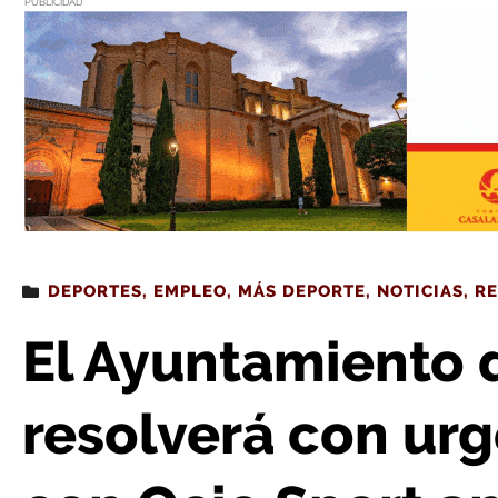
PUBLICIDAD
Estás leyendo
: El Ayuntamiento de Logroño resolverá con urgencia los contratos
DEPORTES
,
EMPLEO
,
MÁS DEPORTE
,
NOTICIAS
,
RE
El Ayuntamiento 
resolverá con urg