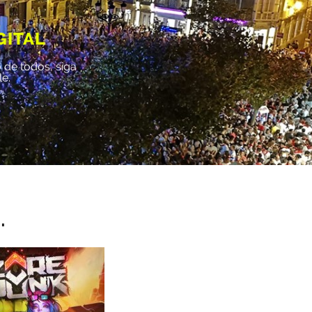
GITAL
 de todos, siga
le.
.