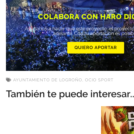
COLABORA CON HARO DI
Ayúdanos a hacer que este proyecto, el proyecto
adelante. Con tu aportación es posib
QUIERO APORTAR
AYUNTAMIENTO DE LOGROÑO
,
OCIO SPORT
También te puede interesar..