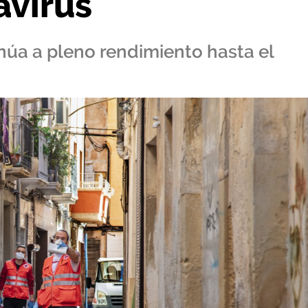
avirus
úa a pleno rendimiento hasta el