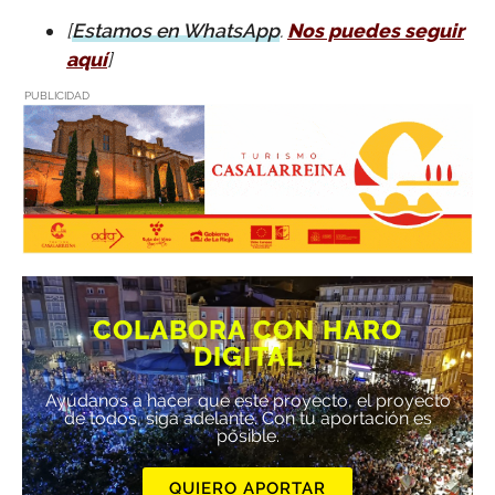
[
Estamos en WhatsApp
.
Nos puedes seguir
aquí
]
PUBLICIDAD
COLABORA CON HARO
DIGITAL
Ayúdanos a hacer que este proyecto, el proyecto
de todos, siga adelante. Con tu aportación es
posible.
QUIERO APORTAR