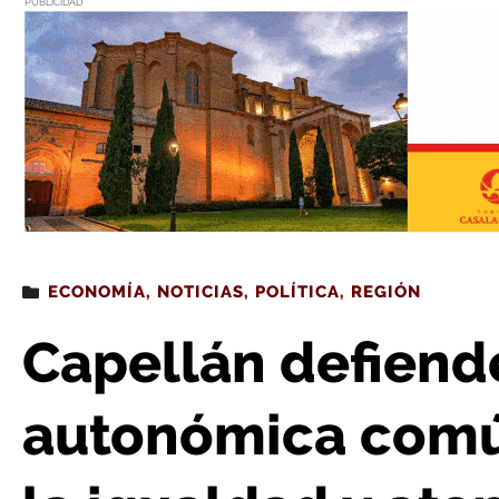
PUBLICIDAD
Estás leyendo
: Capellán defiende una financiación autonómica común para garant
ECONOMÍA
,
NOTICIAS
,
POLÍTICA
,
REGIÓN
Capellán defiend
autonómica común