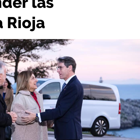
nder las
 Rioja