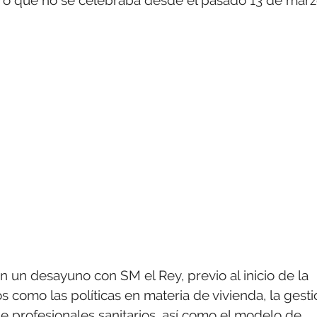
ro que no se celebraba desde el pasado 13 de mar
on un desayuno con SM el Rey, previo al inicio de la
 como las políticas en materia de vivienda, la gesti
e profesionales sanitarios, así como el modelo de