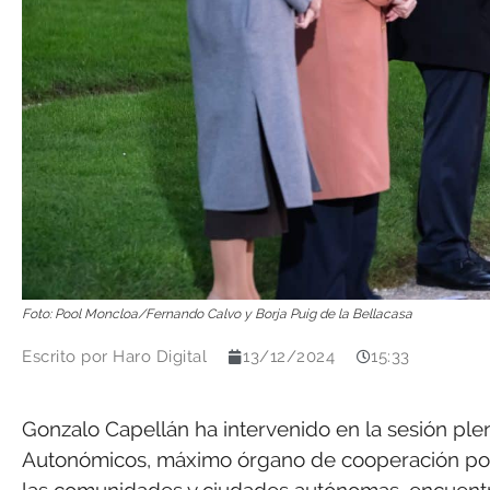
Foto: Pool Moncloa/Fernando Calvo y Borja Puig de la Bellacasa
Escrito por
Haro Digital
13/12/2024
15:33
Gonzalo Capellán ha intervenido en la sesión ple
Autonómicos, máximo órgano de cooperación polí