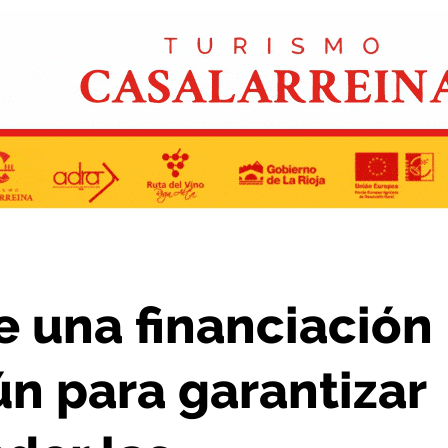
izar la igualdad y atender las desventajas de La Rioja
e una financiación
 para garantizar