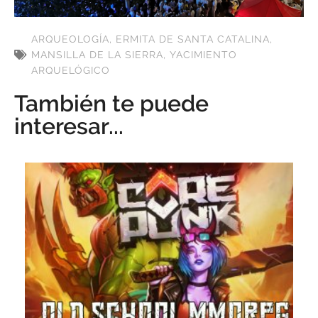
ARQUEOLOGÍA
,
ERMITA DE SANTA CATALINA
,
MANSILLA DE LA SIERRA
,
YACIMIENTO
ARQUELÓGICO
También te puede
interesar...