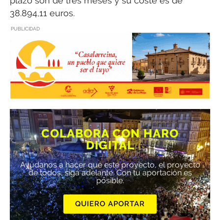
plazo son de tres meses y su coste es de
38.894,11 euros.
PUBLICIDAD
COLABORA CON HARO
DIGITAL
Ayúdanos a hacer que este proyecto, el proyecto
de todos, siga adelante. Con tu aportación es
posible.
QUIERO APORTAR