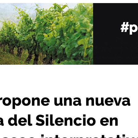
 Valdeosera y un paseo interpretativo en Brieva de Cameros
propone una nueva
a del Silencio en