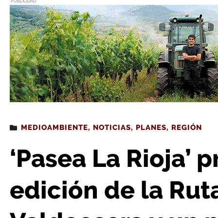
PUBLICIDAD
Estás leyendo
: ‘Pasea La Rioja’ propone una nueva edición de la Ruta del Silencio en
MEDIOAMBIENTE
,
NOTICIAS
,
PLANES
,
REGIÓN
‘Pasea La Rioja’ 
edición de la Rut