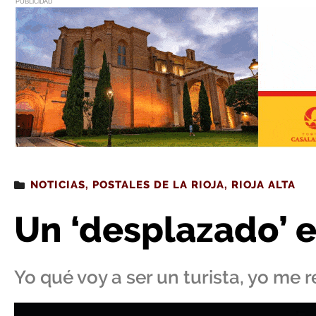
PUBLICIDAD
Estás leyendo
: Un ‘desplazado’ en Casalarreina
NOTICIAS
,
POSTALES DE LA RIOJA
,
RIOJA ALTA
Un ‘desplazado’ e
Yo qué voy a ser un turista, yo me r