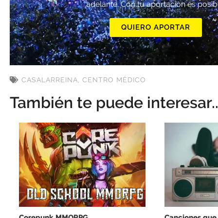
adelante. Con tu aportación es posib
QUIERO APORTAR
CASALARREINA
,
CENTRO MÉDICO
También te puede interesar..
Corepunk MMORPG
Canciones que