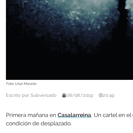
Foto: Unai Maraña
Escrito por
Subversado
08/08/2019
20:49
Primera mañana en
Casalarreina
. Un cartel en e
condición de desplazado.