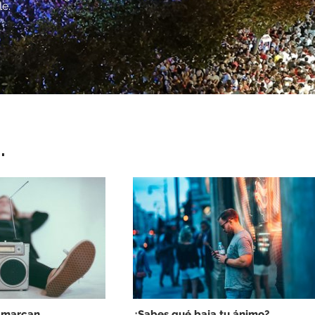
le.
.
 marcan
¿Sabes qué baja tu ánimo?