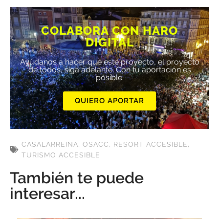
COLABORA CON HARO
DIGITAL
Ayúdanos a hacer que este proyecto, el proyecto
de todos, siga adelante. Con tu aportación es
posible.
QUIERO APORTAR
CASALARREINA
,
OSACC
,
RESORT ACCESIBLE
,
TURISMO ACCESIBLE
También te puede
interesar...