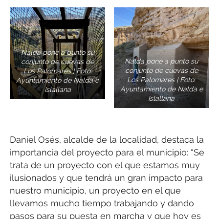
Nalda pone a punto su
Nalda pone a punto su
conjunto de cuevas de
conjunto de cuevas de
Los Palomares | Foto:
Los Palomares | Foto:
Ayuntamiento de Nalda e
Ayuntamiento de Nalda e
Islallana
Islallana
Daniel Osés, alcalde de la localidad, destaca la
importancia del proyecto para el municipio: “Se
trata de un proyecto con el que estamos muy
ilusionados y que tendrá un gran impacto para
nuestro municipio, un proyecto en el que
llevamos mucho tiempo trabajando y dando
pasos para su puesta en marcha y que hoy es