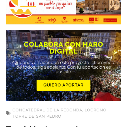
COLABORA CON HARO
DIGITAL
Ayúdanos a hacer que este proyecto, el proyecto
de todos, siga adelante. Con tu aportación es
posible.
QUIERO APORTAR
CONCATEDRAL DE LA REDONDA
,
LOGROÑO
,
TORRE DE SAN PEDRO