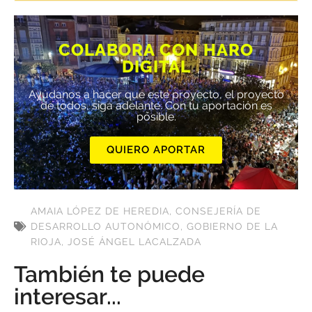
COLABORA CON HARO
DIGITAL
Ayúdanos a hacer que este proyecto, el proyecto
de todos, siga adelante. Con tu aportación es
posible.
QUIERO APORTAR
AMAIA LÓPEZ DE HEREDIA
,
CONSEJERÍA DE
DESARROLLO AUTONÓMICO
,
GOBIERNO DE LA
RIOJA
,
JOSÉ ÁNGEL LACALZADA
También te puede
interesar...