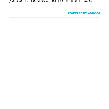
¿Qué pensarías si esto fuera normal en tu país?
POWERED BY ADDOOR