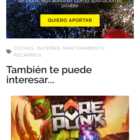
de todos, siga adelante. Con tu aportación es
posible.
QUIERO APORTAR
COCHES
,
INVIERNO
,
MANTENIMIENTO
,
RECAMBIOS
También te puede
interesar...