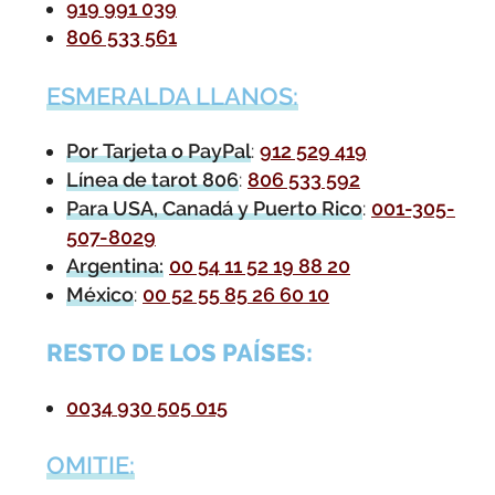
919 991 039
806 533 561
ESMERALDA LLANOS:
Por Tarjeta o PayPal
:
912 529 419
Línea de tarot 806
:
806 533 592
Para USA, Canadá y Puerto Rico
:
001-305-
507-8029
Argentina:
00 54 11 52 19 88 20
México
:
00 52 55 85 26 60 10
RESTO DE LOS PAÍSES:
0034 930 505 015
OMITIE: