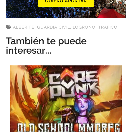
QUIERO APORTAR
ALBERITE
,
GUARDIA CIVIL
,
LOGROÑO
,
TRÁFICO
También te puede
interesar...