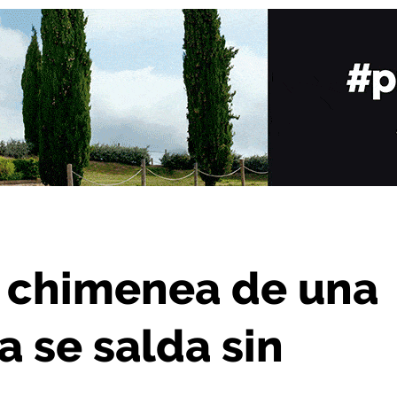
e Nájera se salda sin daños personales
a chimenea de una
a se salda sin