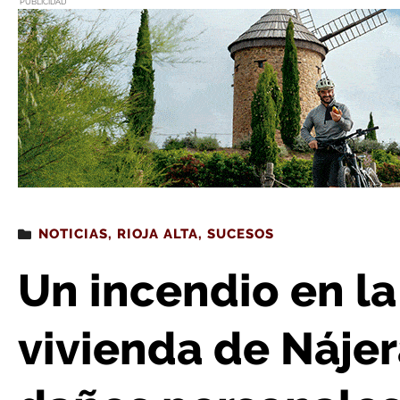
PUBLICIDAD
Estás leyendo
: Un incendio en la chimenea de una vivienda d
NOTICIAS
,
RIOJA ALTA
,
SUCESOS
Un incendio en l
vivienda de Nájer