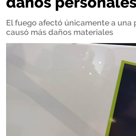
daños personale
El fuego afectó únicamente a una 
causó más daños materiales