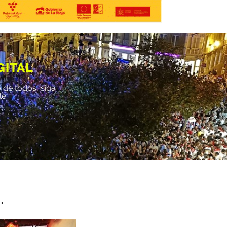
GITAL
 de todos, siga
le.
.