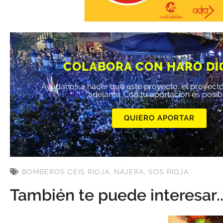
COLABORA CON HARO DI
Ayúdanos a hacer que este proyecto, el proyecto
adelante. Con tu aportación es posib
QUIERO APORTAR
BOMBEROS CEIS RIOJA
,
NÁJERA
,
SOS RIOJA
También te puede interesar..