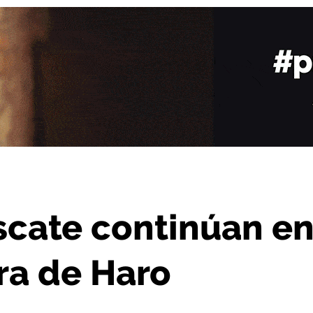
n la AP-68, a la altura de Haro
scate continúan e
ura de Haro