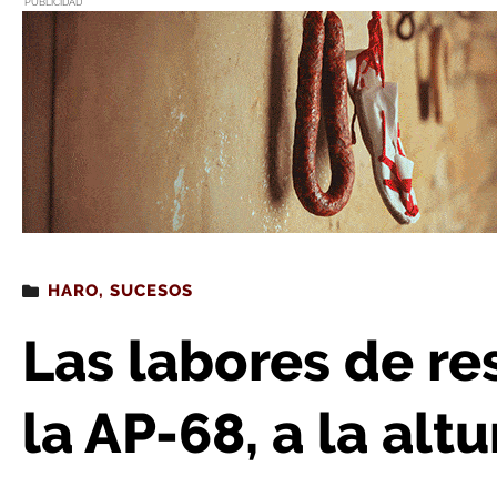
PUBLICIDAD
Estás leyendo
: Las labores de rescate continúan e
HARO
,
SUCESOS
Las labores de re
la AP-68, a la alt