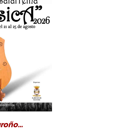
groño…