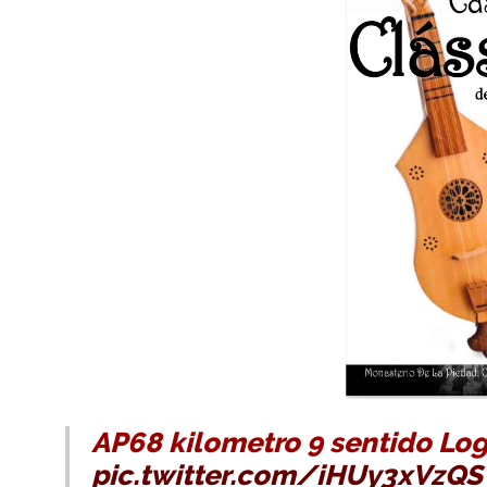
AP68 kilometro 9 sentido Lo
pic.twitter.com/iHUy3xVzQS