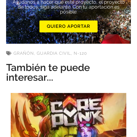
Ayúdanos a hacer que este proyecto, el proyecto
de todos, siga adelante. Con tu aportación es
posible.
QUIERO APORTAR
GRAÑÓN
,
GUARDIA CIVIL
,
N-120
También te puede
interesar...