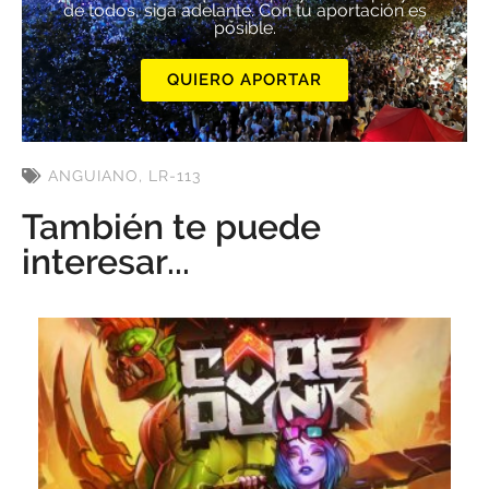
de todos, siga adelante. Con tu aportación es
posible.
QUIERO APORTAR
ANGUIANO
,
LR-113
También te puede
interesar...