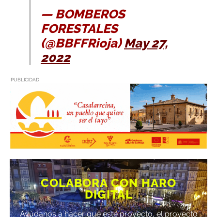
— BOMBEROS
FORESTALES
(@BBFFRioja)
May 27,
2022
PUBLICIDAD
COLABORA CON HARO
DIGITAL
Ayúdanos a hacer que este proyecto, el proyecto