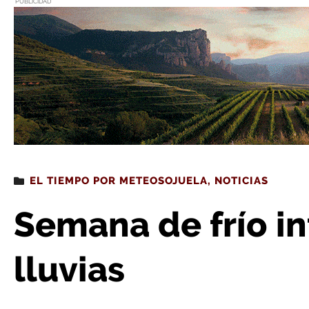
PUBLICIDAD
Estás leyendo
: Semana de frío intenso, nieve y l
EL TIEMPO POR METEOSOJUELA
,
NOTICIAS
Semana de frío in
lluvias