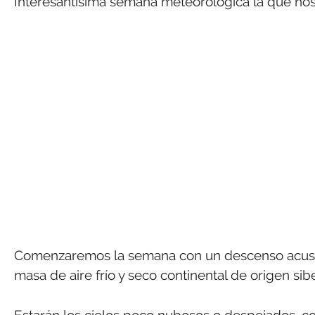
Interesantísima semana meteorológica la que nos
Comenzaremos la semana con un descenso acusa
masa de aire frío y seco continental de origen sib
Estarán los cielos poco nubosos o despejados, co