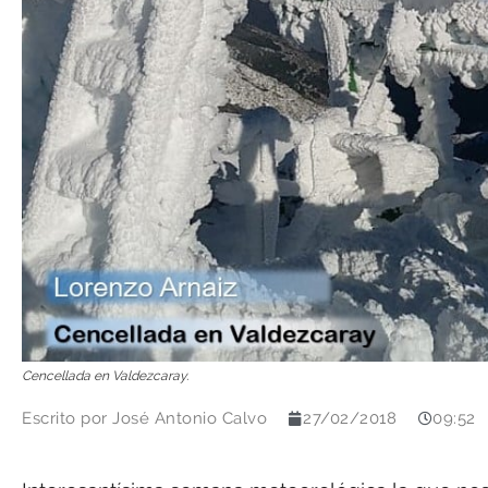
Cencellada en Valdezcaray.
Escrito por
José Antonio Calvo
27/02/2018
09:52