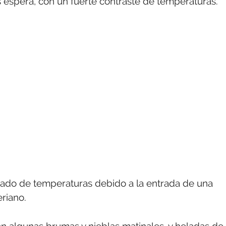
 espera, con un fuerte contraste de temperaturas.
do de temperaturas debido a la entrada de una
eriano.
n algunas brumas y nieblas matinales, y heladas de