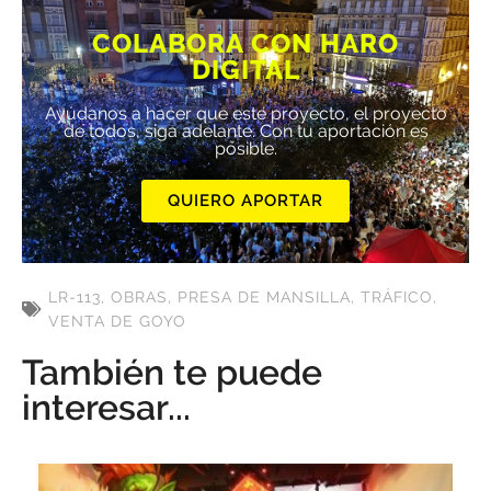
COLABORA CON HARO
DIGITAL
Ayúdanos a hacer que este proyecto, el proyecto
de todos, siga adelante. Con tu aportación es
posible.
QUIERO APORTAR
LR-113
,
OBRAS
,
PRESA DE MANSILLA
,
TRÁFICO
,
VENTA DE GOYO
También te puede
interesar...