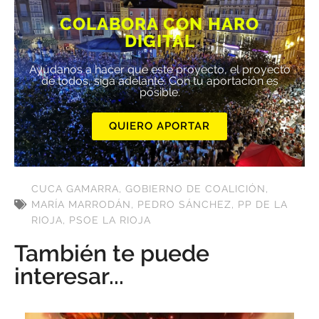
COLABORA CON HARO
DIGITAL
Ayúdanos a hacer que este proyecto, el proyecto
de todos, siga adelante. Con tu aportación es
posible.
QUIERO APORTAR
CUCA GAMARRA
,
GOBIERNO DE COALICIÓN
,
MARÍA MARRODÁN
,
PEDRO SÁNCHEZ
,
PP DE LA
RIOJA
,
PSOE LA RIOJA
También te puede
interesar...