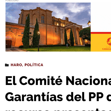
PUBLICIDAD
Estás leyendo
: El Comité Nacional de Derechos y Garantías del PP deses
HARO
,
POLÍTICA
El Comité Nacion
Garantías del PP 