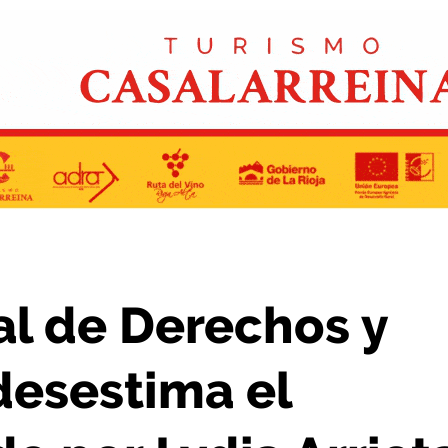
tima el recurso presentado por Lydia Arrieta
al de Derechos y
desestima el