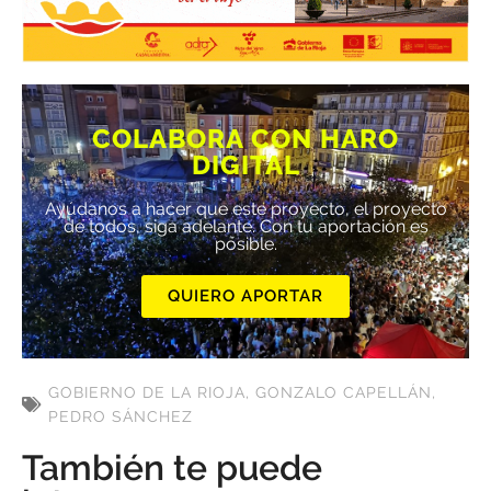
COLABORA CON HARO
DIGITAL
Ayúdanos a hacer que este proyecto, el proyecto
de todos, siga adelante. Con tu aportación es
posible.
QUIERO APORTAR
GOBIERNO DE LA RIOJA
,
GONZALO CAPELLÁN
,
PEDRO SÁNCHEZ
También te puede