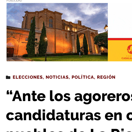
PUBLICIDAD
Estás leyendo
: “Ante los agoreros, haremos candidaturas e
ELECCIONES
,
NOTICIAS
,
POLÍTICA
,
REGIÓN
“Ante los agorer
candidaturas en c