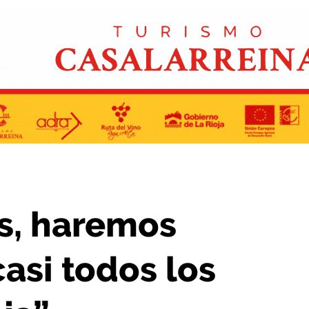
n casi todos los pueblos de La Rioja”
os, haremos
asi todos los