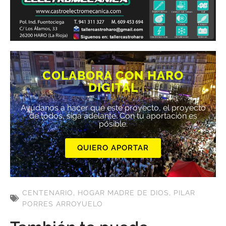
COLABORA CON HARO
DIGITAL
Ayúdanos a hacer que este proyecto, el proyecto
de todos, siga adelante. Con tu aportación es
posible.
QUIERO APORTAR
CENTENARIO
,
HOGAR MADRE DE DIOS
,
PILAR
PORRES ARROYUELO