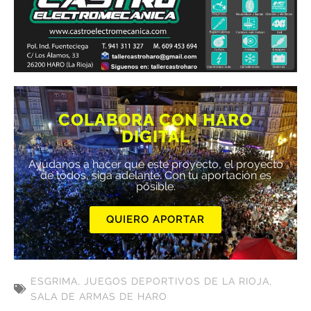
COLABORA CON HARO
DIGITAL
Ayúdanos a hacer que este proyecto, el proyecto
de todos, siga adelante. Con tu aportación es
posible.
QUIERO APORTAR
ESGRIMA
,
JUEGOS DEPORTIVOS DE LA RIOJA
,
SALA DE ARMAS DE HARO