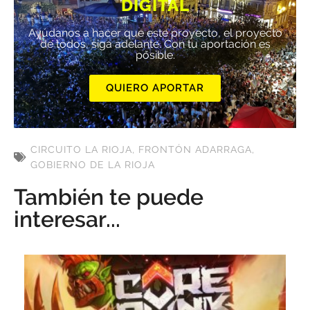
DIGITAL
Ayúdanos a hacer que este proyecto, el proyecto
de todos, siga adelante. Con tu aportación es
posible.
QUIERO APORTAR
CIRCUITO LA RIOJA
,
FRONTÓN ADARRAGA
,
GOBIERNO DE LA RIOJA
También te puede
interesar...