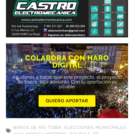
COLABORA CON HARO
DIGITAL
Ayúdanos a hacer que este proyecto, el proyecto
de todos, siga adelante. Con tu aportación es
posible.
QUIERO APORTAR
BAÑOS DE RÍO TOBÍA
,
ELECCIONES MUNICIPALES
2019
,
MÓNICA MORENO
,
POLÍTICA
,
PP