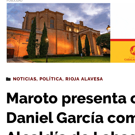
PUBLICIDAD
Estás leyendo
: Maroto presenta oficialmente a Daniel García c
NOTICIAS
,
POLÍTICA
,
RIOJA ALAVESA
Maroto presenta 
Daniel García co