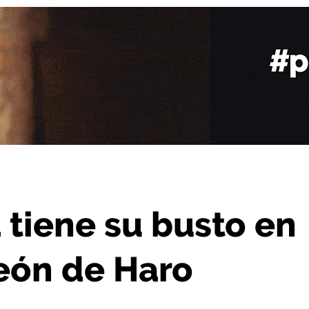
n el Museo del Torreón de Haro
 tiene su busto en
reón de Haro