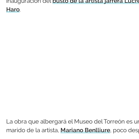
inauguración del
busto de la artista jarrera Luc
Haro
.
La obra que albergará el Museo del Torreón es u
marido de la artista,
Mariano Benlliure
, poco des