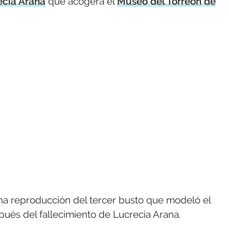
recia Arana
que acogerá el
Museo del Torreón de
na reproducción del tercer busto que modeló el
pués del fallecimiento de Lucrecia Arana.