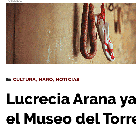
PUBLICIDAD
Estás leyendo
: Lucrecia Arana ya tiene su busto e
CULTURA
,
HARO
,
NOTICIAS
Lucrecia Arana ya
el Museo del Tor