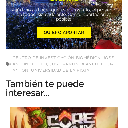
Ayúdanos a hacer que este proyecto, el proyecto
de todos, siga adelante. Con tu aportación es
posible.
QUIERO APORTAR
CENTRO DE INVESTIGACIÓN BIOMÉDICA
,
JOSÉ
ANTONIO OTEO
,
JOSÉ RAMÓN BLANCO
,
LUCÍA
ANTÓN
,
UNIVERSIDAD DE LA RIOJA
También te puede
interesar...