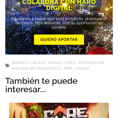
COLABORA CON HARO
DIGITAL
Ayúdanos a hacer que este proyecto, el proyecto
de todos, siga adelante. Con tu aportación es
posible.
QUIERO APORTAR
AMADEO LÁZARO
,
DANIEL OSÉS
,
FEDERACIÓN
RIOJANA DE MUNICIPIOS
,
FRM
,
UNICEF
También te puede
interesar...