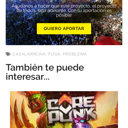
Ayúdanos a hacer que este proyecto, el proyecto
de todos, siga adelante. Con tu aportación es
posible.
QUIERO APORTAR
CASALARREINA
,
FUGA
,
PROBLEMA
También te puede
interesar...