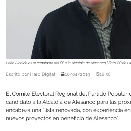
León Albelda es el candidato del PP a la Alcaldía de Alesanco | Foto: PP de La
Escrito por
Haro Digital
10/04/2019
18:56
El Comité Electoral Regional del Partido Popula
candidato a la Alcaldía de Alesanco para las pró
encabeza una “lista renovada, con experiencia en 
nuevos proyectos en beneficio de Alesanco”.