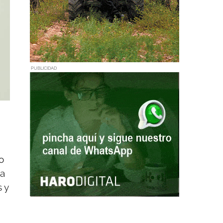
PUBLICIDAD
o
da
 y