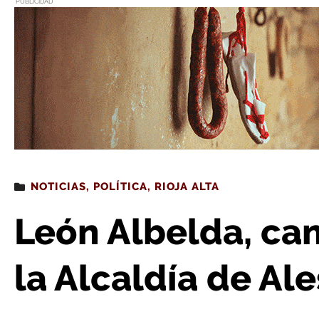
PUBLICIDAD
Estás leyendo
: León Albelda, candidato por el 
NOTICIAS
,
POLÍTICA
,
RIOJA ALTA
León Albelda, can
la Alcaldía de Al