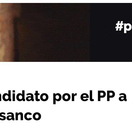
PP a la Alcaldía de Alesanco
didato por el PP a
esanco