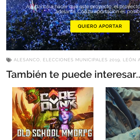
Ayúdanos a hacer que este proyecto, el proyecto
adelante. Con tu aportación es posib
QUIERO APORTAR
ALESANCO
,
ELECCIONES MUNICIPALES 2019
,
LEÓN 
También te puede interesar..