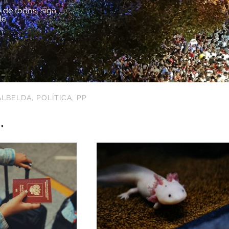
 de todos, siga
le.
ALBELDA
,
POLÍTICA
,
PP
.