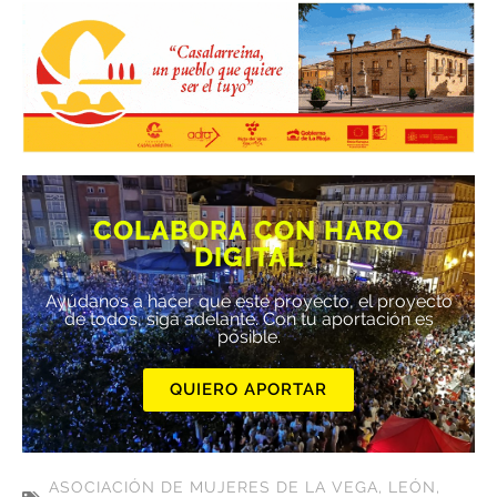
COLABORA CON HARO
DIGITAL
Ayúdanos a hacer que este proyecto, el proyecto
de todos, siga adelante. Con tu aportación es
posible.
QUIERO APORTAR
ASOCIACIÓN DE MUJERES DE LA VEGA
,
LEÓN
,