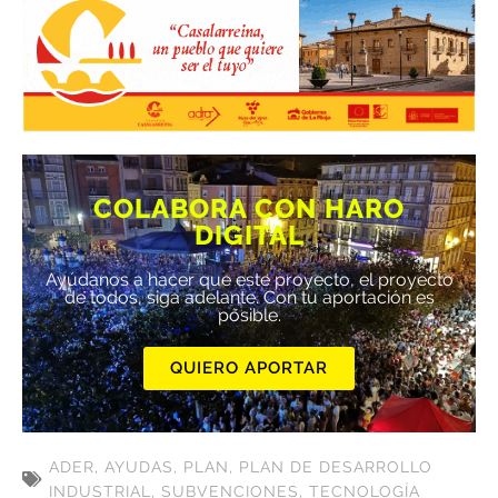
COLABORA CON HARO
DIGITAL
Ayúdanos a hacer que este proyecto, el proyecto
de todos, siga adelante. Con tu aportación es
posible.
QUIERO APORTAR
ADER
,
AYUDAS
,
PLAN
,
PLAN DE DESARROLLO
INDUSTRIAL
,
SUBVENCIONES
,
TECNOLOGÍA