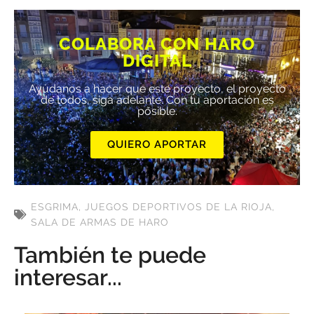
COLABORA CON HARO
DIGITAL
Ayúdanos a hacer que este proyecto, el proyecto
de todos, siga adelante. Con tu aportación es
posible.
QUIERO APORTAR
ESGRIMA
,
JUEGOS DEPORTIVOS DE LA RIOJA
,
SALA DE ARMAS DE HARO
También te puede
interesar...