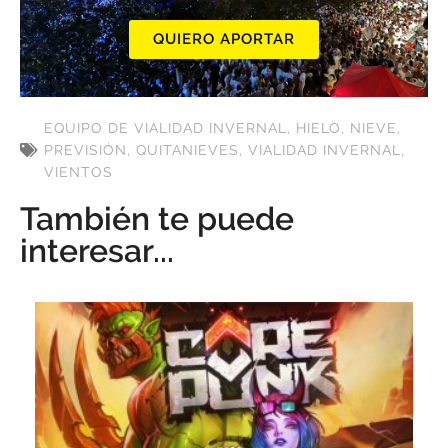
QUIERO APORTAR
EQUIPO DE VIALIDAD INVERNAL
,
HIELO
,
NIEVE
,
PREVISIÓN
,
QUITANIEVES
,
VIALIDAD INVERNAL
,
VIENTOS
También te puede
interesar...